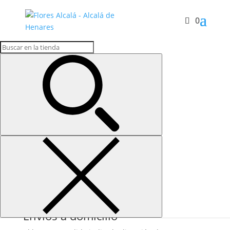
0
Inicio
/ Coronas funerarias
Coronas funerarias
Despídete de tus seres queridos con nuestras
coronas funerarias hechas con flores frescas.
Coronas funerarias y
arreglos florales
Puedes elegir coronas de uno o dos cabeceros. De
tamaño pequeño o grande, y del color que prefieras.
Si no encuentras lo que estás buscando, llámanos al
918 891 467
o contacta por whatsapp pulsando
sobre el botón que ves en la esquina inferior
derecha de la pantalla.
Envíos a domicilio