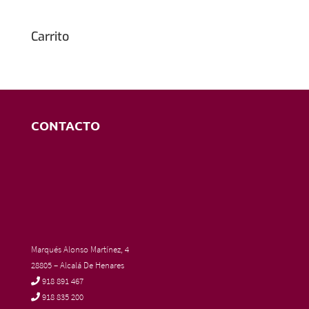
Carrito
CONTACTO
Marqués Alonso Martínez, 4
28805 – Alcalá De Henares
918 891 467
918 835 200