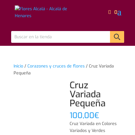
0
Inicio
/
Corazones y cruces de flores
/ Cruz Variada
Pequeña
Cruz
Variada
Pequeña
100,00
€
Cruz Variada en Colores
Variados y Verdes