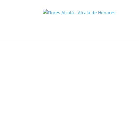
Inicio
/
Complementos
/ JARRON DE PLASTICO