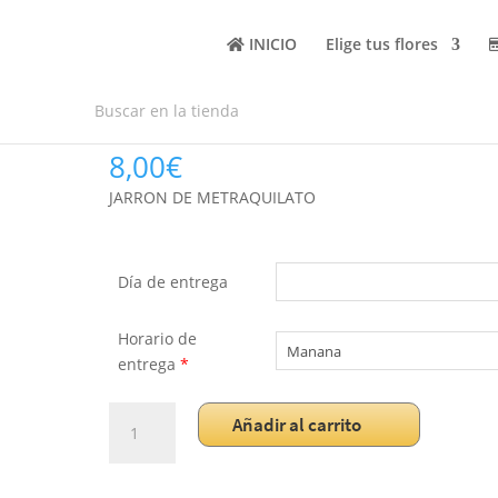
INICIO
Elige tus flores
JARRON DE PLASTICO
8,00
€
JARRON DE METRAQUILATO
Día de entrega
Horario de
entrega
*
JARRON
Añadir al carrito
DE
PLASTICO
cantidad