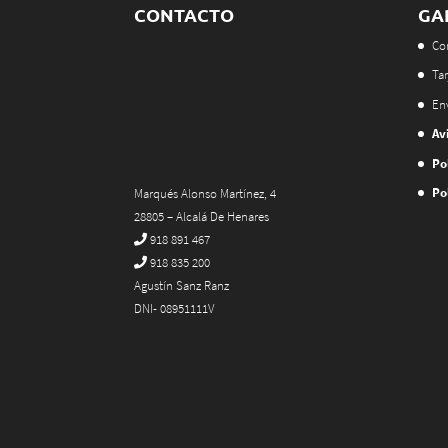
CONTACTO
GA
Co
Tar
En
Av
Po
Po
Marqués Alonso Martínez, 4
28805 – Alcalá De Henares
918 891 467
918 835 200
Agustín Sanz Ranz
DNI- 08951111V