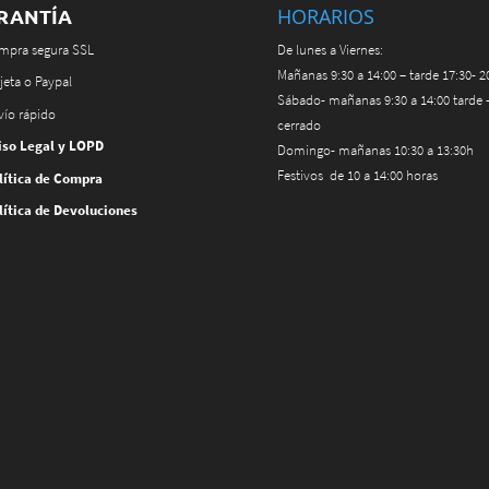
RANTÍA
HORARIOS
mpra segura SSL
De lunes a Viernes:
Mañanas 9:30 a 14:00 – tarde 17:30- 2
jeta o Paypal
Sábado- mañanas 9:30 a 14:00 tarde 
vío rápido
cerrado
iso Legal y LOPD
Domingo- mañanas 10:30 a 13:30h
Festivos de 10 a 14:00 horas
lítica de Compra
lítica de Devoluciones