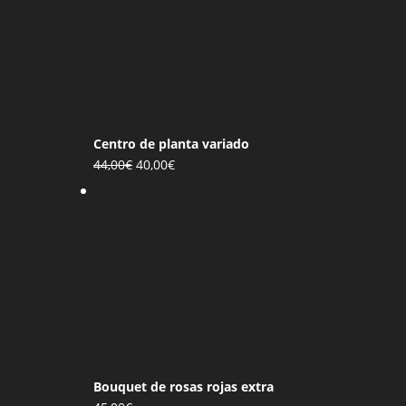
Centro de planta variado
El
El
44,00
€
40,00
€
precio
precio
original
actual
era:
es:
44,00€.
40,00€.
Bouquet de rosas rojas extra