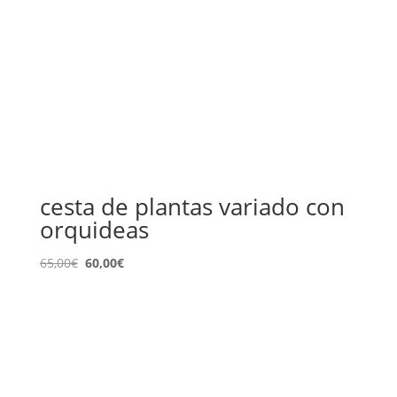
cesta de plantas variado con
orquideas
El
El
65,00
€
60,00
€
precio
precio
original
actual
era:
es:
65,00€.
60,00€.