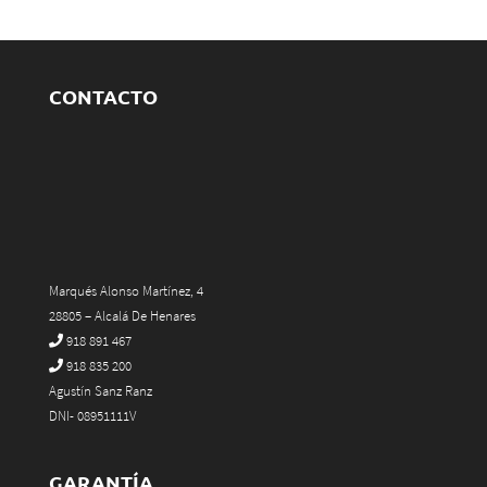
CONTACTO
Marqués Alonso Martínez, 4
28805 – Alcalá De Henares
918 891 467
918 835 200
Agustín Sanz Ranz
DNI- 08951111V
GARANTÍA