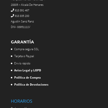
28805 – Alcalá De Henares
918 891 467
918 835 200
Agustín Sanz Ranz
DNI- 08951111V
GARANTÍA
Compra segura SSL
Tarjeta o Paypal
Envío rápido
Aviso Legal y LOPD
Política de Compra
Política de Devoluciones
HORARIOS