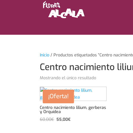
Inicio
/ Productos etiquetados “Centro nacimiento
Centro nacimiento lili
Mostrando el único resultado
¡Oferta!
Centro nacimiento lilium, gerberas
y Orquídea
El
El
60,00
€
55,00
€
precio
precio
original
actual