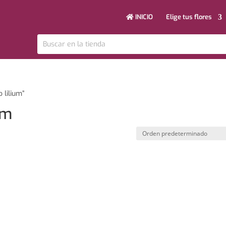
INICIO
Elige tus flores
 lilium”
um