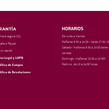
RANTÍA
HORARIOS
mpra segura SSL
De lunes a Viernes:
Mañanas 9:30 a 14:00 – tarde 17:30- 2
jeta o Paypal
Sábado- mañanas 9:30 a 14:00 tarde 
vío rápido
cerrado
iso Legal y LOPD
Domingo- mañanas 10:30 a 13:30h
Festivos de 10 a 14:00 horas
lítica de Compra
lítica de Devoluciones