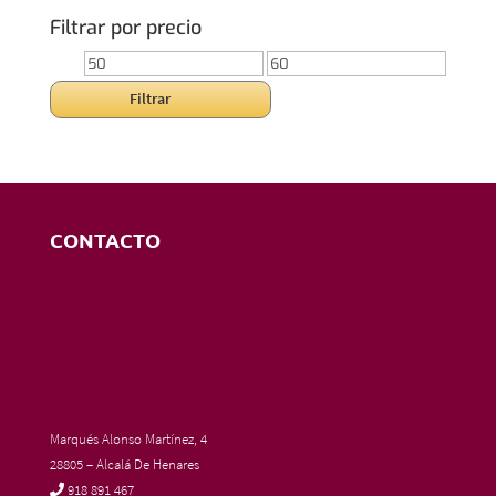
Filtrar por precio
Precio
Precio
mínimo
máximo
Filtrar
CONTACTO
Marqués Alonso Martínez, 4
28805 – Alcalá De Henares
918 891 467