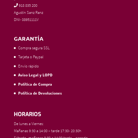
918 835 200
Agustín Sanz Ranz
DNI- 08951111V
GARANTÍA
Compra segura SSL
Tarjeta o Paypal
Envío rápido
Aviso Legal y LOPD
Política de Compra
Política de Devoluciones
HORARIOS
De lunes a Viernes:
Mañanas 9:30 a 14:00 – tarde 17:30- 20:30h
Sábado- mañanas 9:30 a 14:00 tarde – cerrado