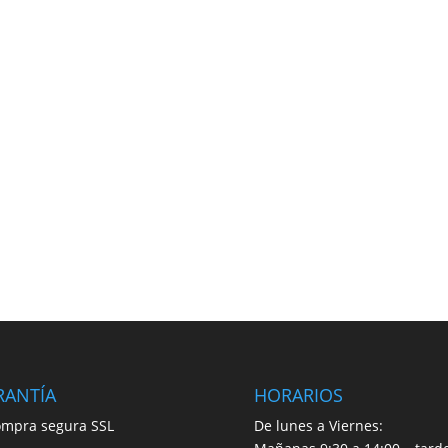
RANTÍA
HORARIOS
mpra segura SSL
De lunes a Viernes: