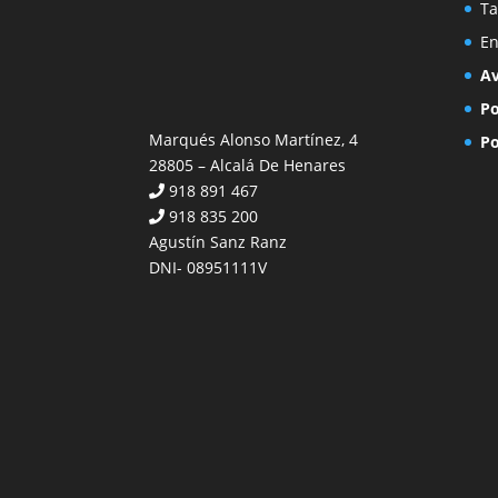
Ta
En
Av
Po
Marqués Alonso Martínez, 4
Po
28805 – Alcalá De Henares
918 891 467
918 835 200
Agustín Sanz Ranz
DNI- 08951111V