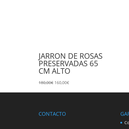
JARRON DE ROSAS
PRESERVADAS 65
CM ALTO
El
El
180,00
€
160,00
€
precio
precio
original
actual
era:
es:
180,00€.
160,00€.
CONTACTO
GA
Co