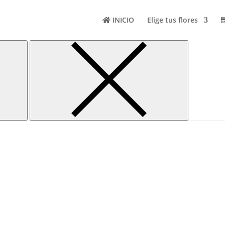
INICIO
Elige tus flores
arrón
rrón