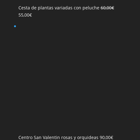
Cesta de plantas variadas con peluche
60,00
€
El
El
55,00
€
precio
precio
original
actual
era:
es:
60,00€.
55,00€.
Centro San Valentin rosas y orquideas
90,00
€