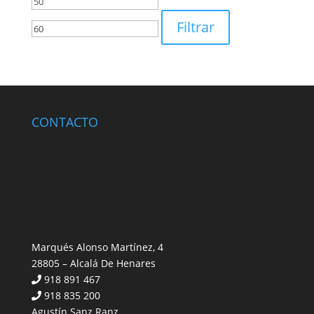
Precio
Precio
mínimo
máximo
Filtrar
CONTACTO
Marqués Alonso Martínez, 4
28805 – Alcalá De Henares
918 891 467
918 835 200
Agustín Sanz Ranz