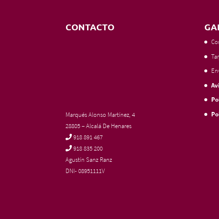
CONTACTO
GA
Co
Tar
En
Av
Po
Po
Marqués Alonso Martínez, 4
28805 – Alcalá De Henares
918 891 467
918 835 200
Agustín Sanz Ranz
DNI- 08951111V