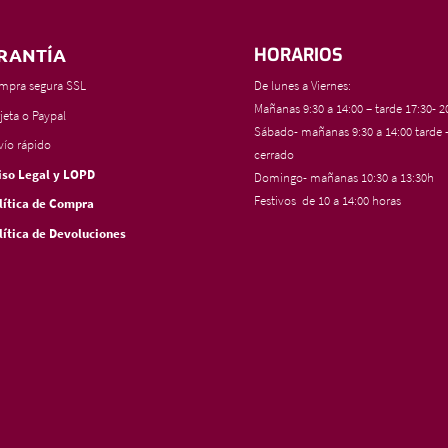
RANTÍA
HORARIOS
mpra segura SSL
De lunes a Viernes:
Mañanas 9:30 a 14:00 – tarde 17:30- 2
jeta o Paypal
Sábado- mañanas 9:30 a 14:00 tarde 
vío rápido
cerrado
iso Legal y LOPD
Domingo- mañanas 10:30 a 13:30h
Festivos de 10 a 14:00 horas
lítica de Compra
lítica de Devoluciones