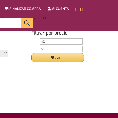
FINALIZAR COMPRA
MI CUENTA
0
Carrito
lle
Filtrar por precio
Precio
Precio
mínimo
máximo
Filtrar