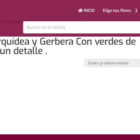
INICIO
Elige tus flores
con Orquídea y Gerbera Con verdes de temporadas ideal para un deta
quídea y Gerbera Con verdes de
un detalle .