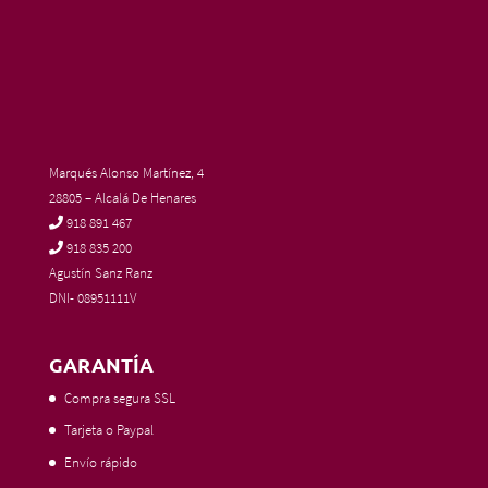
Marqués Alonso Martínez, 4
28805 – Alcalá De Henares
918 891 467
918 835 200
Agustín Sanz Ranz
DNI- 08951111V
GARANTÍA
Compra segura SSL
Tarjeta o Paypal
Envío rápido