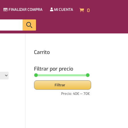
FINALIZAR COMPRA
MI CUENTA
0
Carrito
Filtrar por precio
Precio
Precio
Filtrar
mínimo
máximo
Precio:
40€
—
70€