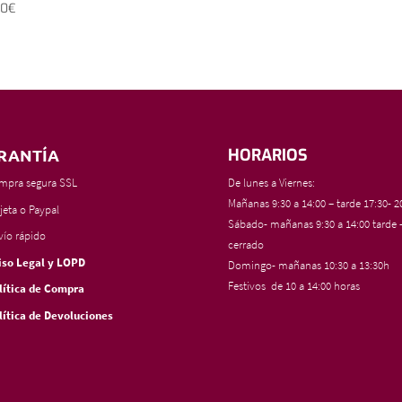
00
€
RANTÍA
HORARIOS
mpra segura SSL
De lunes a Viernes:
Mañanas 9:30 a 14:00 – tarde 17:30- 2
jeta o Paypal
Sábado- mañanas 9:30 a 14:00 tarde 
vío rápido
cerrado
iso Legal y LOPD
Domingo- mañanas 10:30 a 13:30h
Festivos de 10 a 14:00 horas
lítica de Compra
lítica de Devoluciones