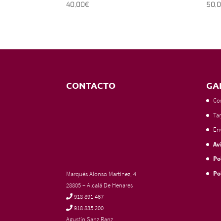
40,00
€
50,
CONTACTO
GA
Co
Tar
En
Av
Po
Po
Marqués Alonso Martínez, 4
28805 – Alcalá De Henares
918 891 467
918 835 200
Agustín Sanz Ranz