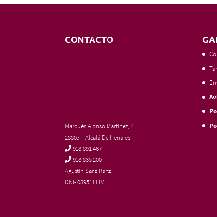
CONTACTO
GA
Co
Tar
En
Av
Po
Po
Marqués Alonso Martínez, 4
28805 – Alcalá De Henares
918 891 467
918 835 200
Agustín Sanz Ranz
DNI- 08951111V