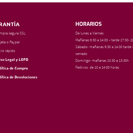
RANTÍA
HORARIOS
mpra segura SSL
De lunes a Viernes:
Mañanas 9:30 a 14:00 – tarde 17:30- 2
jeta o Paypal
Sábado- mañanas 9:30 a 14:00 tarde 
vío rápido
cerrado
iso Legal y LOPD
Domingo- mañanas 10:30 a 13:30h
Festivos de 10 a 14:00 horas
lítica de Compra
lítica de Devoluciones