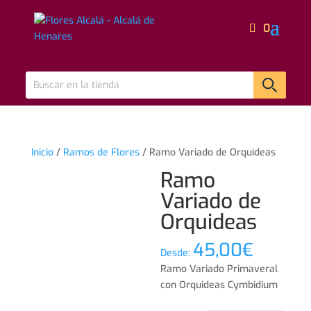
0
Inicio
/
Ramos de Flores
/ Ramo Variado de Orquideas
Ramo
Variado de
Orquideas
45,00
€
Desde:
Ramo Variado Primaveral
con Orquideas Cymbidium