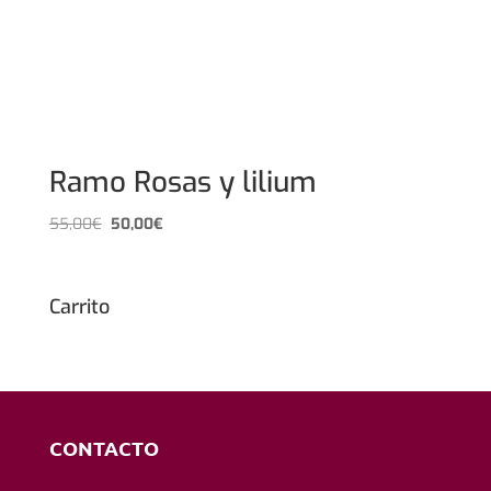
Ramo Rosas y lilium
El
El
55,00
€
50,00
€
precio
precio
original
actual
era:
es:
Carrito
55,00€.
50,00€.
CONTACTO