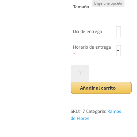
Tamaño
Día de entrega
Horario de entrega
*
Ramo
Variado
de
Añadir al carrito
Orquideas
cantidad
SKU:
17
Categoría:
Ramos
de Flores