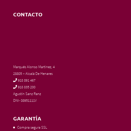
CONTACTO
Marqués Alonso Martínez, 4
28805 – Alcalá De Henares
918 891 467
918 835 200
Agustín Sanz Ranz
DNI- 08951111V
GARANTÍA
Compra segura SSL