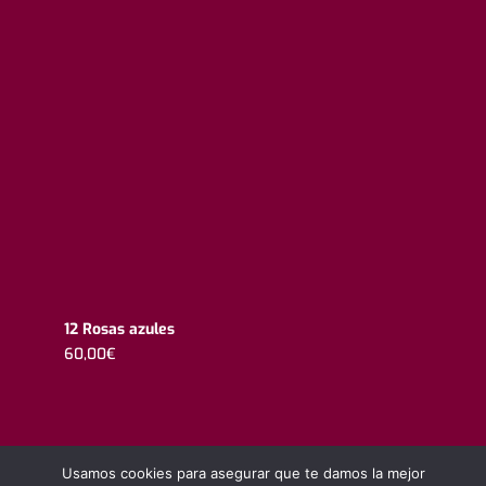
12 Rosas azules
60,00
€
Usamos cookies para asegurar que te damos la mejor